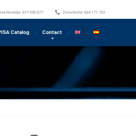
ona Noreste:
617 393 077
Zona Norte:
664 171 733
PISA Catalog
Contact