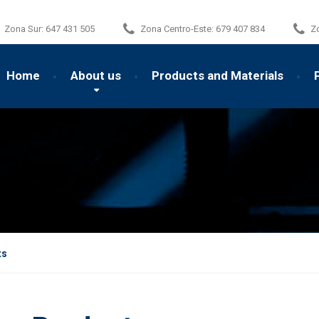
Zona Sur:
647 431 505
Zona Centro-Este:
679 407 834
Z
Home
About us
Products and Materials
ts