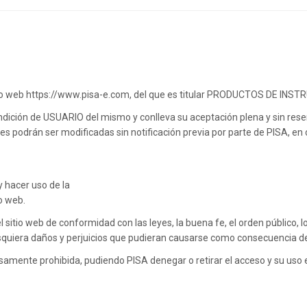
l sitio web https://www.pisa-e.com, del que es titular PRODUCTOS DE INS
condición de USUARIO del mismo y conlleva su aceptación plena y sin res
nes podrán ser modificadas sin notificación previa por parte de PISA, en
 hacer uso de la
o web.
sitio web de conformidad con las leyes, la buena fe, el orden público, lo
esquiera daños y perjuicios que pudieran causarse como consecuencia de
presamente prohibida, pudiendo PISA denegar o retirar el acceso y su us