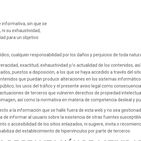
 informativa, sin que se
 ni su exhaustividad,
idad para un objetivo
ico, cualquier responsabilidad por los daños y perjuicios de toda natur
 veracidad, exactitud, exhaustividad y/o actualidad de los contenidos, as
dos, puestos a disposición, a los que se haya accedido a través del siti
ontenidos que puedan producir alteraciones en los sistemas informático
 público, los usos del tráfico y el presente aviso legal como consecuencia
 actuaciones de terceros que vulneren derechos de propiedad intelectual
ia imagen, así como la normativa en materia de competencia desleal y publ
ecto a la información que se halle fuera de esta web y no sea gestion
 de informar al usuario sobre la existencia de otras fuentes susceptibl
o o accesibilidad de los sitios enlazados; ni sugiere, invita o recomien
abiliza del establecimiento de hipervínculos por parte de terceros.