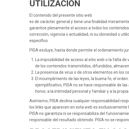
UTILIZACIÓN
El contenido del presente sitio web
es de carácter general y tiene una finalidad meramente
garantice plenamente el acceso a todos los contenidos,
corrección, vigencia o actualidad, ni su idoneidad o util
específico.
PISA excluye, hasta donde permite el ordenamiento juríd
La imposibilidad de acceso al sitio web o la falta de
de los contenidos transmitidos, difundidos, almacena
La presencia de virus o de otros elementos en los c
El incumplimiento de las leyes, la buena fe, el orden
ejemplificativo, PISA no se hace responsable de las
honor, a la intimidad personal y familiar y a la prop
Asimismo, PISA declina cualquier responsabilidad resp
los links que aparecen en esta web es exclusivamente la
PISA no garantiza ni se responsabiliza del funcionamient
responsable del resultado obtenido. PISA no se respons