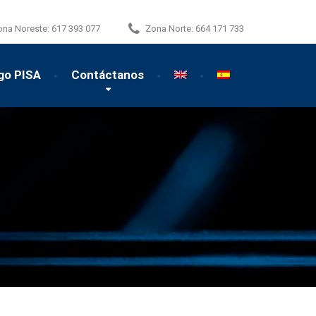
ona Noreste:
617 393 077
Zona Norte:
664 171 733
go PISA
Contáctanos