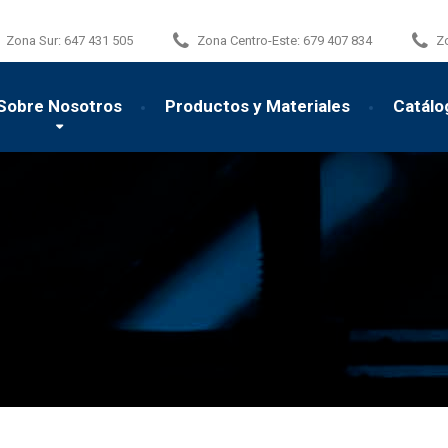
Zona Sur:
647 431 505
Zona Centro-Este:
679 407 834
Z
Sobre Nosotros
Productos y Materiales
Catálo