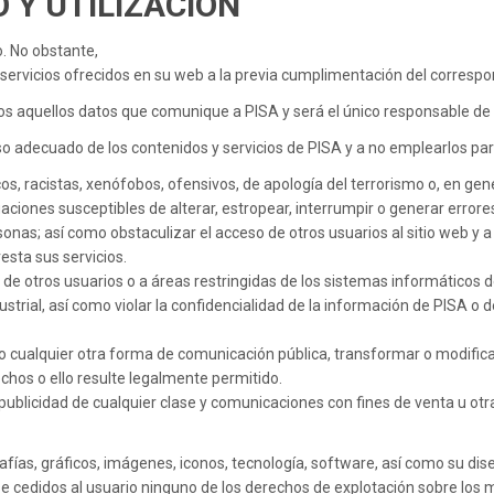
 Y UTILIZACIÓN
o. No obstante,
s servicios ofrecidos en su web a la previa cumplimentación del correspo
odos aquellos datos que comunique a PISA y será el único responsable de 
adecuado de los contenidos y servicios de PISA y a no emplearlos para
os, racistas, xenófobos, ofensivos, de apología del terrorismo o, en gener
ctuaciones susceptibles de alterar, estropear, interrumpir o generar erro
sonas; así como obstaculizar el acceso de otros usuarios al sitio web y
esta sus servicios.
 de otros usuarios o a áreas restringidas de los sistemas informáticos d
strial, así como violar la confidencialidad de la información de PISA o d
de, o cualquier otra forma de comunicación pública, transformar o modifi
echos o ello resulte legalmente permitido.
r publicidad de cualquier clase y comunicaciones con fines de venta u ot
afías, gráficos, imágenes, iconos, tecnología, software, así como su di
 cedidos al usuario ninguno de los derechos de explotación sobre los m