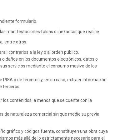
ndiente formulario.
las manifestaciones falsas o inexactas que realice.
, entre otros:
al, contrarios a la ley o al orden público.
res o daños en los documentos electrónicos, datos o
 a sus servicios mediante el consumo masivo de los
e PISA o de terceros y, en su caso, extraer información.
e terceros.
car los contenidos, a menos que se cuente con la
ras de naturaleza comercial sin que medie su previa
seño gráfico y códigos fuente, constituyen una obra cuya
ismos más allá de lo estrictamente necesario para el