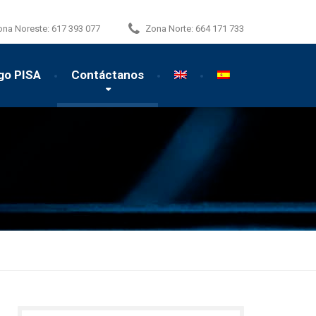
ona Noreste:
617 393 077
Zona Norte:
664 171 733
go PISA
Contáctanos