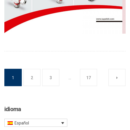
1
2
3
…
17
idioma
Español